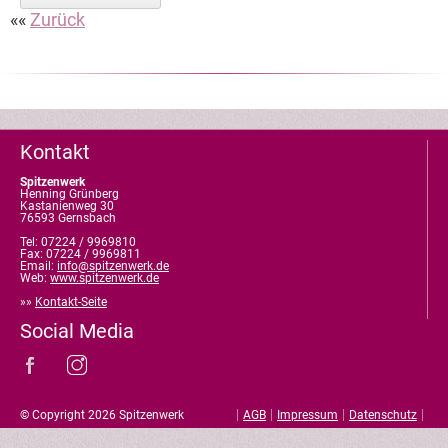
Zurück
Kontakt
Spitzenwerk
Henning Grünberg
Kastanienweg 30
76593 Gernsbach
Tel: 07224 / 9969810
Fax: 07224 / 9969811
Email:
info@spitzenwerk.de
Web:
www.spitzenwerk.de
»»
Kontakt-Seite
Social Media
Navigation
© Copyright 2026 Spitzenwerk
AGB
Impressum
Datenschutz
überspringen